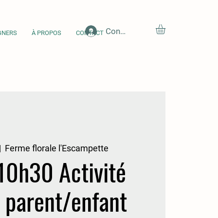
Connexion
GNERS
À PROPOS
CONTACT
|  
Ferme florale l'Escampette
10h30 Activité
e parent/enfant