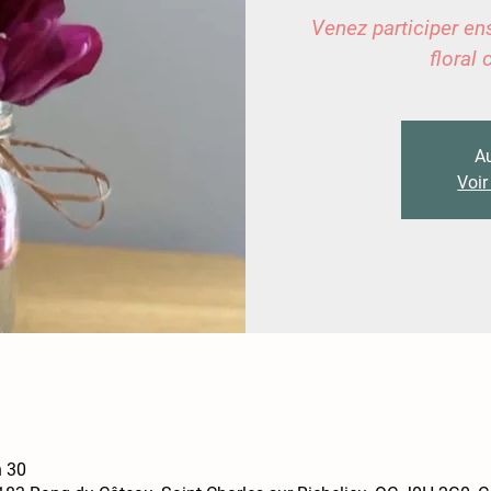
Venez participer en
floral
Au
Voir
h 30