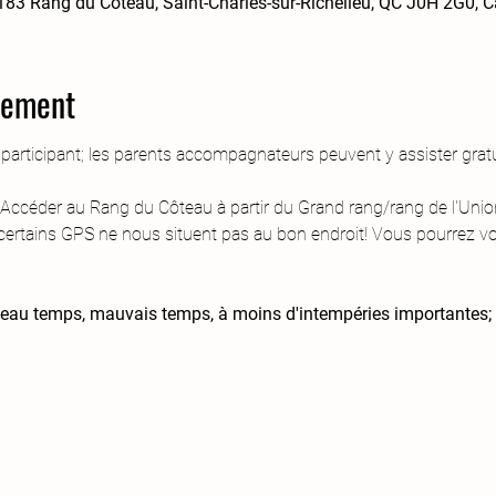
 183 Rang du Côteau, Saint-Charles-sur-Richelieu, QC J0H 2G0, 
nement
t participant; les parents accompagnateurs peuvent y assister grat
 Accéder au Rang du Côteau à partir du Grand rang/rang de l'Uni
certains GPS ne nous situent pas au bon endroit! Vous pourrez v
u beau temps, mauvais temps, à moins d'intempéries importantes; p