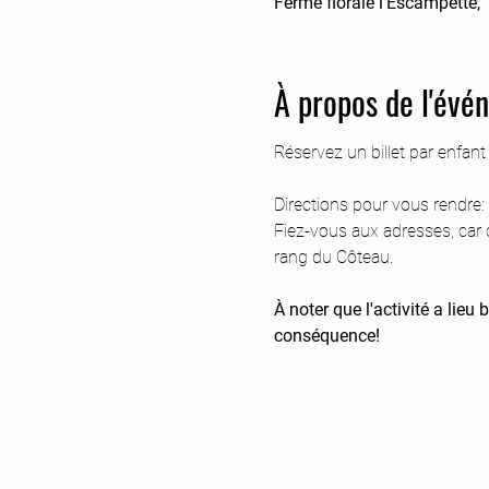
Ferme florale l'Escampette,
À propos de l'évé
Réservez un billet par enfan
Directions pour vous rendre:
Fiez-vous aux adresses, car 
rang du Côteau.
À noter que l'activité a lie
conséquence!