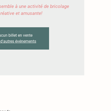
semble à une activité de bricolage
 créative et amusante!
cun billet en vente
 d'autres événements