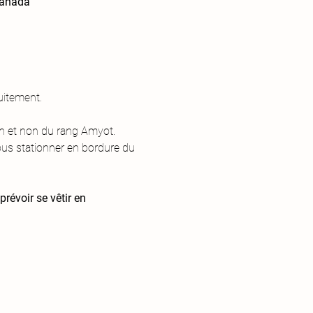
Canada
uitement.
on et non du rang Amyot. 
ous stationner en bordure du 
révoir se vêtir en 