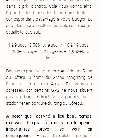
dans le prix d'entrée
. Cela vous donne ainsi 
l'opportunité de récolter le nombre de fleurs 
correspondant davantage à votre budget. Le 
coût des fleurs récoltées, payable sur place, se 
détaille tel que suit:
1 à 9 tiges : 2,50$+tx la tige   /   10 à 19 tiges : 
2,25$+tx la tige   /   20 tiges et + : 1,95$+tx la 
tige
Directions pour vous rendre: Accéder au Rang 
du Côteau à partir du Grand rang/rang de 
l'Union et non du rang Amyot. Fiez-vous aux 
adresses, car certains GPS ne nous situent 
pas au bon endroit! Vous pourrez vous 
stationner en bordure du rang du Côteau.
À noter que l'activité a lieu beau temps, 
mauvais temps, à moins d'intempéries 
importantes; prévoir se vêtir en 
conséquence!
  En cas d'annulation de notre 