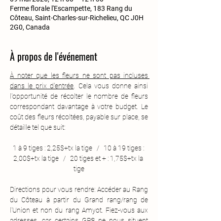
Ferme florale l'Escampette, 183 Rang du
Côteau, Saint-Charles-sur-Richelieu, QC J0H
2G0, Canada
À propos de l'événement
À noter que les fleurs ne sont pas incluses 
dans le prix d'entrée
. Cela vous donne ainsi 
l'opportunité de récolter le nombre de fleurs 
correspondant davantage à votre budget. Le 
coût des fleurs récoltées, payable sur place, se 
détaille tel que suit:
1 à 9 tiges : 2,25$+tx la tige   /   10 à 19 tiges : 
2,00$+tx la tige   /   20 tiges et + : 1,75$+tx la 
tige
Directions pour vous rendre: Accéder au Rang 
du Côteau à partir du Grand rang/rang de 
l'Union et non du rang Amyot. Fiez-vous aux 
adresses, car certains GPS ne nous situent 