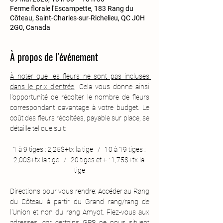
Ferme florale l'Escampette, 183 Rang du
Côteau, Saint-Charles-sur-Richelieu, QC J0H
2G0, Canada
À propos de l'événement
À noter que les fleurs ne sont pas incluses 
dans le prix d'entrée
. Cela vous donne ainsi 
l'opportunité de récolter le nombre de fleurs 
correspondant davantage à votre budget. Le 
coût des fleurs récoltées, payable sur place, se 
détaille tel que suit:
1 à 9 tiges : 2,25$+tx la tige   /   10 à 19 tiges : 
2,00$+tx la tige   /   20 tiges et + : 1,75$+tx la 
tige
Directions pour vous rendre: Accéder au Rang 
du Côteau à partir du Grand rang/rang de 
l'Union et non du rang Amyot. Fiez-vous aux 
adresses, car certains GPS ne nous situent 