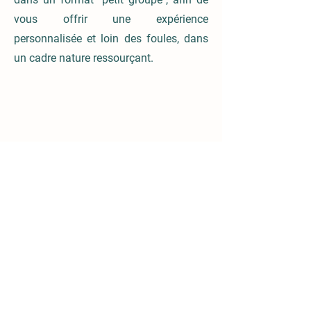
vous offrir une expérience
personnalisée et loin des foules, dans
un cadre nature ressourçant.
183 rang du Coteau,
Saint-Charles-sur-Richelieu
Quebec, J0H 2G0