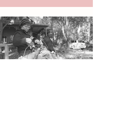
Martha Frey
Titulaire d’un baccalauréat en
sciences (profil agriculture) et d’une
maîtrise en bibliothéconomie.
Martha a poursuivi récemment sa
formation continue en se